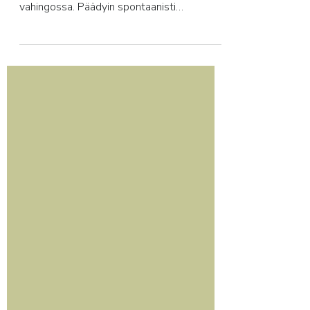
Yrittäjyys ja unelmien työ
luovalla alalla — 5
NEUVOA
En ollut koskaan unelmoinut yrittäjyydestä
tai työstä luovalla alalla. Urani on alkanut
vahingossa. Päädyin spontaanisti
opiskelemaan...