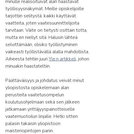
minulle realisoituivat alan haastavat 
työllisyysnäkymät. Meille opiskelijoille 
tarjottiin selitystä: kaikki käyttävät 
vaatteita, joten vaatesuunnittelijoita 
tarvitaan. Väite on tietysti osittain totta, 
mutta en niellyt sitä. Halusin lähteä 
selvittämään, olisiko työllistyminen 
vaikeasti työllistävällä alalla mahdollista. 
Aiheesta tehtiin juuri 
Yle:n artikkeli
, johon 
minuakin haastateltiin.
Päättäväisyys ja johdatus veivät minut 
yliopistosta opiskelemaan alan 
perusteita vaatetusompelun 
koulutusohjelmaan sekä sen jälkeen 
jatkamaan yrittäjyyspainotteiselle 
vaatemuotoilun linjalle. Hetki sitten 
palasin takaisin yliopistoon 
maisteriopintojen pariin. 