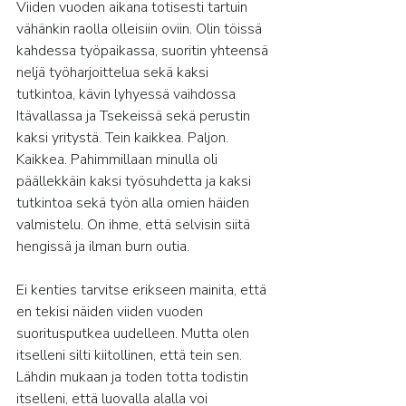
Viiden vuoden aikana totisesti tartuin 
vähänkin raolla olleisiin oviin. Olin töissä 
kahdessa työpaikassa, suoritin yhteensä 
neljä työharjoittelua sekä kaksi 
tutkintoa, kävin lyhyessä vaihdossa 
Itävallassa ja Tsekeissä sekä perustin 
kaksi yritystä. Tein kaikkea. Paljon. 
Kaikkea. Pahimmillaan minulla oli 
päällekkäin kaksi työsuhdetta ja kaksi 
tutkintoa sekä työn alla omien häiden 
valmistelu. On ihme, että selvisin siitä 
hengissä ja ilman burn outia.
Ei kenties tarvitse erikseen mainita, että 
en tekisi näiden viiden vuoden 
suoritusputkea uudelleen. Mutta olen 
itselleni silti kiitollinen, että tein sen. 
Lähdin mukaan ja toden totta todistin 
itselleni, että luovalla alalla voi 