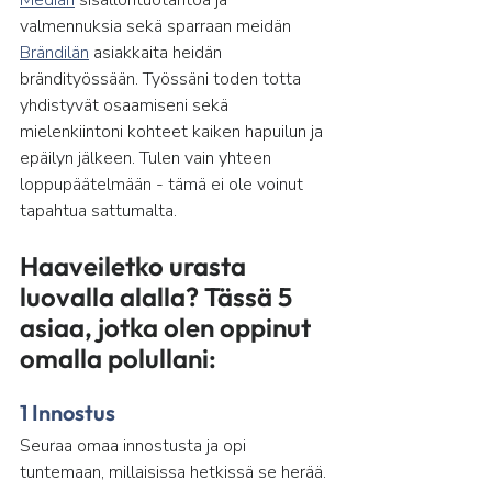
Median
 sisällöntuotantoa ja 
valmennuksia sekä sparraan meidän 
Brändilän
 asiakkaita heidän 
brändityössään. Työssäni toden totta 
yhdistyvät osaamiseni sekä 
mielenkiintoni kohteet kaiken hapuilun ja 
epäilyn jälkeen. Tulen vain yhteen 
loppupäätelmään - tämä ei ole voinut 
tapahtua sattumalta.
Haaveiletko urasta 
luovalla alalla? Tässä 5 
asiaa, jotka olen oppinut 
omalla polullani:
1 Innostus
Seuraa omaa innostusta ja opi 
tuntemaan, millaisissa hetkissä se herää. 