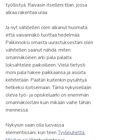
työllistyä. Raivasin itselleni tilan, jossa 
alkaa rakentaa uraa.
Ja nyt vähitellen olen alkanut huomata, 
että vaivannäkö tuottaa hedelmää. 
Palkinnoksi omasta uurastuksestani olen 
vähitellen saanut nähdä, miten 
omannäköinen arki pala palalta 
loksahtelee paikoilleen. Vielä tietysti 
moni pala hakee paikkaansa ja asioita 
kehitetään. Päätän kuitenkin pysähtyä 
hetkeksi iloitsemaan. Tämä nykyisellään 
oleva työ- ja opiskeluarki on enemmän 
omannäköistäni kuin mikään vaihe tähän 
mennessä.
Nykyisin saan olla luovassa 
elementissäni, kun teen 
Tyylipuhetta 