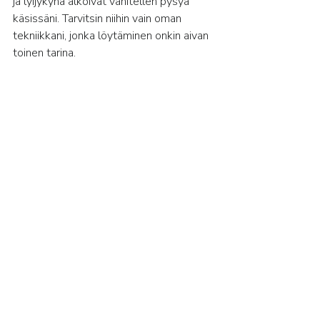
ja lyijykynä alkoivat vähitellen pysyä 
käsissäni. Tarvitsin niihin vain oman 
tekniikkani, jonka löytäminen onkin aivan 
toinen tarina.