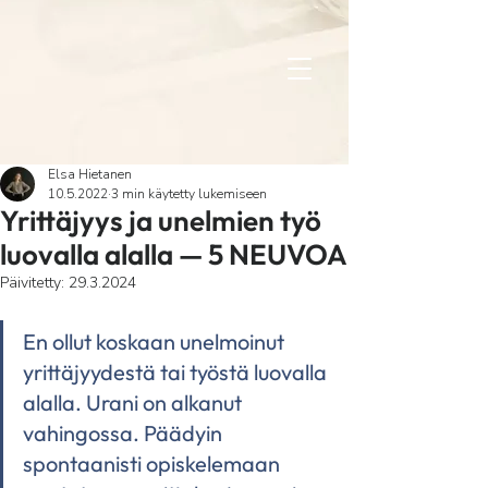
elsa
Elsa Hietanen
10.5.2022
3 min käytetty lukemiseen
Yrittäjyys ja unelmien työ
luovalla alalla — 5 NEUVOA
Päivitetty:
29.3.2024
En ollut koskaan unelmoinut 
yrittäjyydestä tai työstä luovalla 
alalla. Urani on alkanut 
vahingossa. Päädyin 
spontaanisti opiskelemaan 