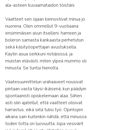
ala-asteen kuvaamataidon töistäni.
Vaatteet sen sijaan kiinnostivat minua jo 
nuorena. Olen ommellut 9-vuotiaana 
ensimmäisen asun itselleni: hameen ja 
boleron samasta kankaasta perhetutun 
sekä käsityöopettajan avustuksella. 
Käytin asua serkkuni ristiäisissä, ja 
muistan elävästi, miten ylpeä mummo oli 
minusta. Se tuntui hienolta.
Vaatesuunnittelun urahaaveet nousivat 
pintaan vasta täysi-ikäisenä, kun päädyin 
spontaanisti opiskelemaan alaa. Siihen 
asti olin ajatellut, että vaatteet olisivat 
harrastus, eikä siitä tulisi työ. Opintojen 
aikana sain kuitenkin nähdä, että minussa 
toden totta on luovuutta. Jopa vesivärit 