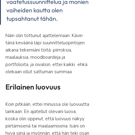
vaatetussuunnittelua ja monien 
vaiheiden kautta olen 
tupsahtanut tähän. 
Näin olin tottunut ajattelemaan. Kävin 
tänä keväänä läpi suunnitteluopintojen 
aikana tekemiäni töitä: piirroksia, 
maalauksia, moodboardeja ja 
portfolioita, ja oivalsin, ettei kaikki  ehkä 
olekaan ollut sattuman summaa.
Erilainen luovuus
Koin pitkään, ettei minussa ole luovuutta 
lainkaan. En ajatellut olevani luova, 
koska olin oppinut, että luovuus näkyy 
piirtämisenä tai maalaamisena. Isäni on 
hyvä siinä ja myönnän, että hän teki osan 